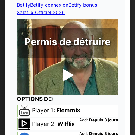
Betify
Betify connexion
Betify bonus
Xalaflix Officiel 2026
Permis de détruire
OPTIONS DE:
Player 1:
Flemmix
Add:
Depuis 3 jours
Player 2:
Wilflix
Add:
Depuis 3 jours