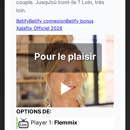
couple. Jusqu’où iront-ils ? Loin, très
loin.
Betify
Betify connexion
Betify bonus
Xalaflix Officiel 2026
Pour le plaisir
OPTIONS DE:
Player 1:
Flemmix