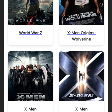
World War Z
X-Men Origins:
Wolverine
X-Men
X-Men