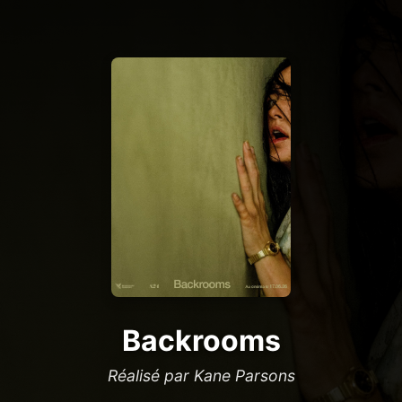
Backrooms
Réalisé par Kane Parsons