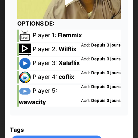
OPTIONS DE:
Player 1:
Flemmix
Add:
Depuis 3 jours
Player 2:
Wilflix
Add:
Depuis 3 jours
Player 3:
Xalaflix
Add:
Depuis 3 jours
Player 4:
coflix
Add:
Depuis 3 jours
Player 5:
Add:
Depuis 3 jours
wawacity
Tags