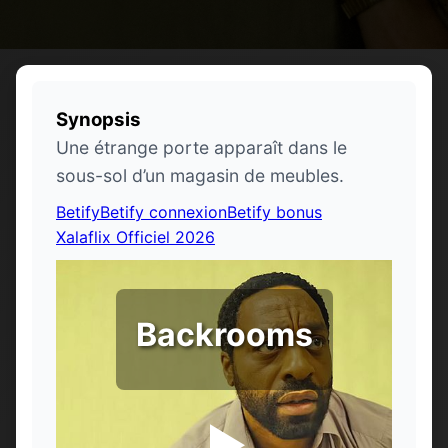
Synopsis
Une étrange porte apparaît dans le
sous-sol d’un magasin de meubles.
Betify
Betify connexion
Betify bonus
Xalaflix Officiel 2026
Backrooms