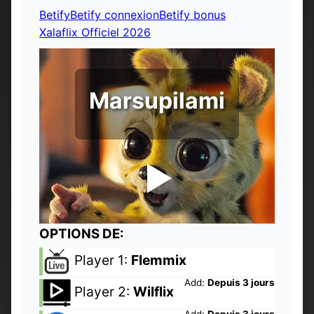
Betify
Betify connexion
Betify bonus
Xalaflix Officiel 2026
Marsupilami
OPTIONS DE:
Player 1:
Flemmix
Add:
Depuis 3 jours
Player 2:
Wilflix
Add:
Depuis 3 jours