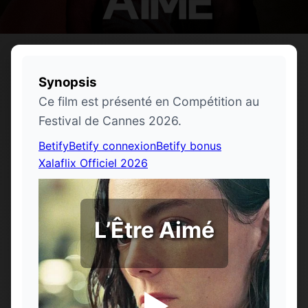
Synopsis
Ce film est présenté en Compétition au
Festival de Cannes 2026.
Betify
Betify connexion
Betify bonus
Xalaflix Officiel 2026
L’Être Aimé