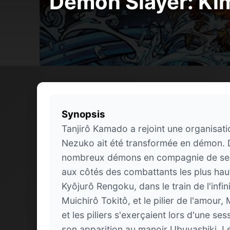
Demon Slayer: Kime
Synopsis
Tanjirô Kamado a rejoint une organisat
Nezuko ait été transformée en démon. D
nombreux démons en compagnie de ses c
aux côtés des combattants les plus haut
Kyôjurô Rengoku, dans le train de l'infini
Muichirô Tokitô, et le pilier de l'amour
et les piliers s'exerçaient lors d'une s
son apparition au manoir Ubuyashiki. Le 