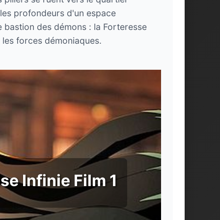
 les profondeurs d'un espace
e bastion des démons : la Forteresse
t les forces démoniaques.
e Infinie Film 1