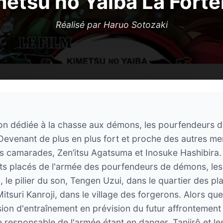
tsu no Yaiba La Forter
Réalisé par Haruo Sotozaki
ion dédiée à la chasse aux démons, les pourfendeurs
evenant de plus en plus fort et proche des autres mem
amarades, Zen’itsu Agatsuma et Inosuke Hashibira. S
s placés de l'armée des pourfendeurs de démons, les pil
, le pilier du son, Tengen Uzui, dans le quartier des plai
, Mitsuri Kanroji, dans le village des forgerons. Alors
ession d'entraînement en prévision du futur affrontemen
responsable de l'armée étant en danger, Tanjirô et les 