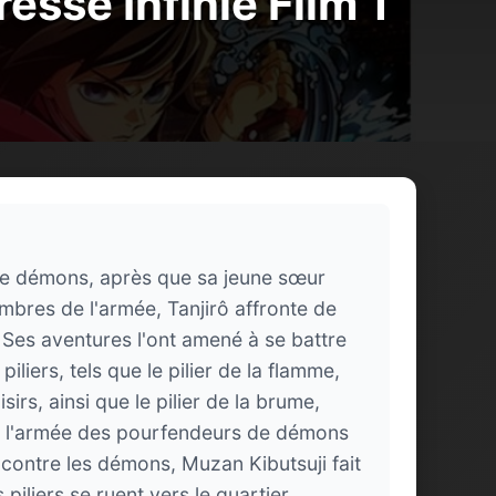
esse Infinie Film 1
 de démons, après que sa jeune sœur
bres de l'armée, Tanjirô affronte de
es aventures l'ont amené à se battre
iers, tels que le pilier de la flamme,
sirs, ainsi que le pilier de la brume,
 que l'armée des pourfendeurs de démons
t contre les démons, Muzan Kibutsuji fait
piliers se ruent vers le quartier