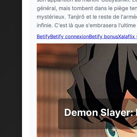
général, mais tombent dans le piège te
mystérieux. Tanjirô et le reste de l'ar
infinie. C'est là que s'embrasera l'ult
Betify
Betify connexion
Betify bonus
Xalaflix
Demon Slayer: K