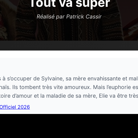
Tout va super
Réalisé par Patrick Cassir
 à s’occuper de Sylvaine, sa mère envahissante et malade
Anaïs. Ils tombent très vite amoureux. Mais l’euphorie e
stoire d’amour et la maladie de sa mère, Elie va être trè
 Officiel 2026