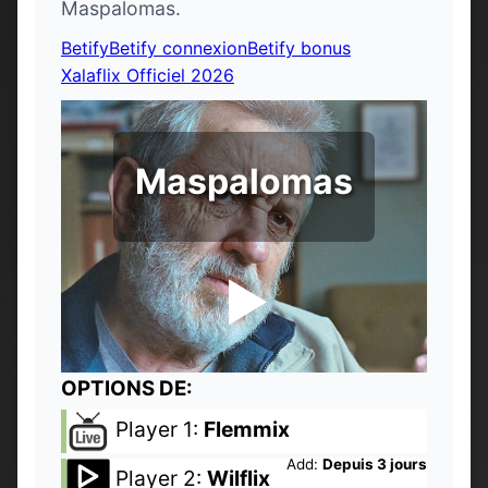
Maspalomas.
Betify
Betify connexion
Betify bonus
Xalaflix Officiel 2026
Maspalomas
OPTIONS DE:
Player 1:
Flemmix
Add:
Depuis 3 jours
Player 2:
Wilflix