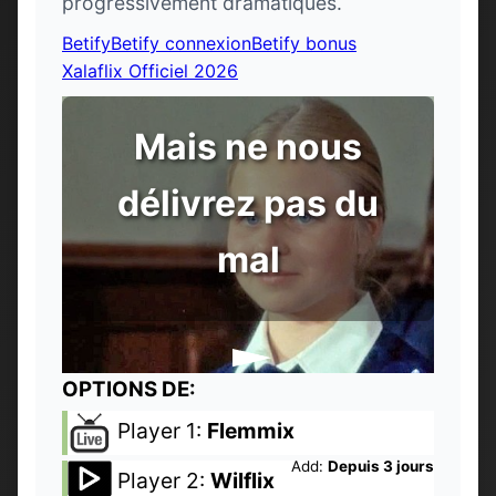
progressivement dramatiques.
Betify
Betify connexion
Betify bonus
Xalaflix Officiel 2026
Mais ne nous
délivrez pas du
mal
OPTIONS DE:
Player 1:
Flemmix
Add:
Depuis 3 jours
Player 2:
Wilflix