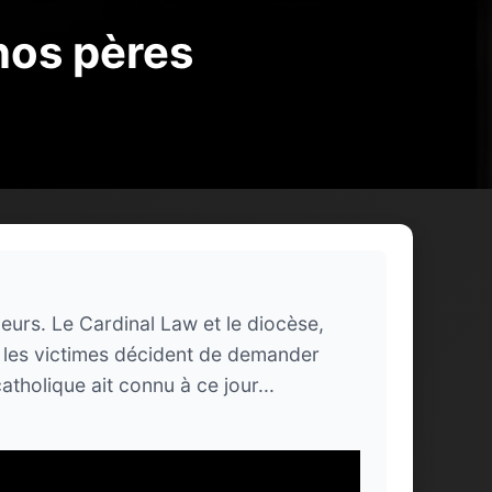
nos pères
urs. Le Cardinal Law et le diocèse,
e les victimes décident de demander
tholique ait connu à ce jour...