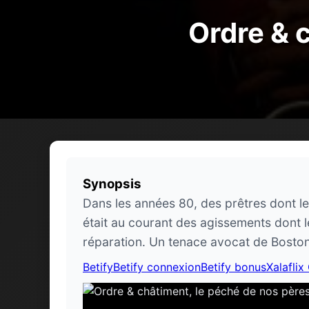
Ordre & 
Synopsis
Dans les années 80, des prêtres dont l
était au courant des agissements dont 
réparation. Un tenace avocat de Boston f
Betify
Betify connexion
Betify bonus
Xalaflix