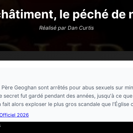
châtiment, le péché de 
Réalisé par Dan Curtis
e Père Geoghan sont arrêtés pour abus sexuels sur mine
le secret fut gardé pendant des années, jusqu'à ce qu
ait alors exploser le plus gros scandale que l'Église ca
 Officiel 2026