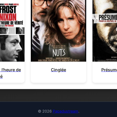
 l'heure de
Cinglée
Présum
té
© 2026
Papadustream
.