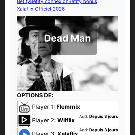
Betify
Betify connexion
Betify bonus
Xalaflix Officiel 2026
Dead Man
OPTIONS DE:
Player 1:
Flemmix
Add:
Depuis 3 jours
Player 2:
Wilflix
Add:
Depuis 3 jours
Player 3:
Xalaflix