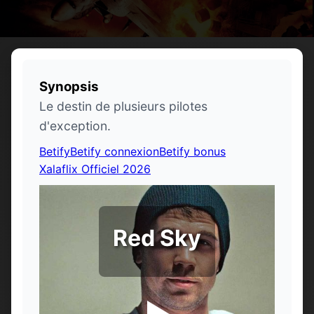
Synopsis
Le destin de plusieurs pilotes
d'exception.
Betify
Betify connexion
Betify bonus
Xalaflix Officiel 2026
Red Sky