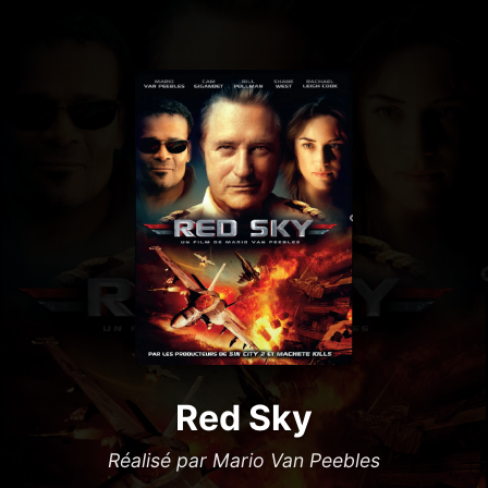
Red Sky
Réalisé par Mario Van Peebles