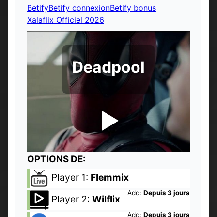
Betify
Betify connexion
Betify bonus
Xalaflix Officiel 2026
Deadpool
OPTIONS DE:
Player 1:
Flemmix
Add:
Depuis 3 jours
Player 2:
Wilflix
Add:
Depuis 3 jours