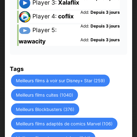
Player 3:
Xalaflix
Add:
Depuis 3 jours
Player 4:
coflix
Add:
Depuis 3 jours
Player 5:
Add:
Depuis 3 jours
wawacity
Tags
Meilleurs films à voir sur Disney+ Star (259)
Meilleurs films cultes (1040)
Meilleurs Blockbusters (376)
Meilleurs films adaptés de comics Marvel (106)