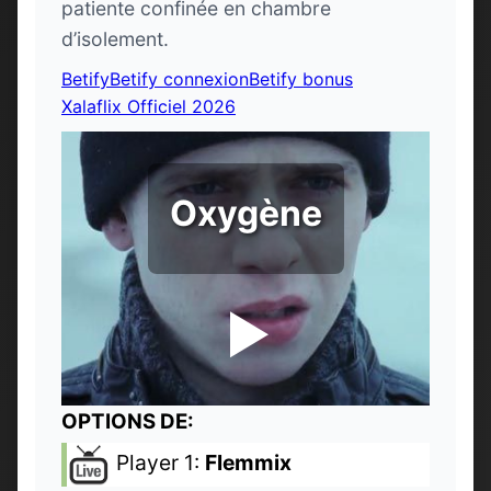
patiente confinée en chambre
d’isolement.
Betify
Betify connexion
Betify bonus
Xalaflix Officiel 2026
Oxygène
OPTIONS DE:
Player 1:
Flemmix