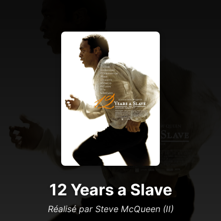
12 Years a Slave
Réalisé par Steve McQueen (II)