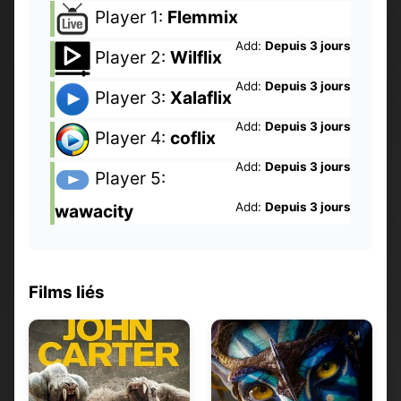
Player 1:
Flemmix
Add:
Depuis 3 jours
Player 2:
Wilflix
Add:
Depuis 3 jours
Player 3:
Xalaflix
Add:
Depuis 3 jours
Player 4:
coflix
Add:
Depuis 3 jours
Player 5:
Add:
Depuis 3 jours
wawacity
Films liés