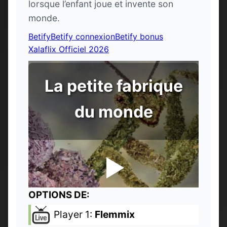
lorsque l’enfant joue et invente son
monde.
Betify
Betify connexion
Betify bonus
Xalaflix Officiel 2026
La petite fabrique
du monde
OPTIONS DE:
Player 1:
Flemmix