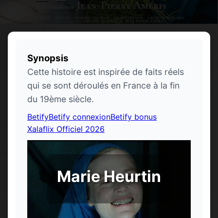
Synopsis
Cette histoire est inspirée de faits réels
qui se sont déroulés en France à la fin
du 19ème siècle.
Betify
Betify connexion
Betify bonus
Xalaflix Officiel 2026
Marie Heurtin