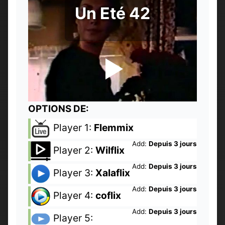
Un Eté 42
OPTIONS DE:
Player 1:
Flemmix
Add:
Depuis 3 jours
Player 2:
Wilflix
Add:
Depuis 3 jours
Player 3:
Xalaflix
Add:
Depuis 3 jours
Player 4:
coflix
Add:
Depuis 3 jours
Player 5: