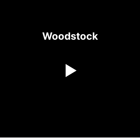
Woodstock