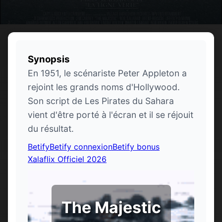
Synopsis
En 1951, le scénariste Peter Appleton a
rejoint les grands noms d'Hollywood.
Son script de Les Pirates du Sahara
vient d'être porté à l'écran et il se réjouit
du résultat.
Betify
Betify connexion
Betify bonus
Xalaflix Officiel 2026
The Majestic