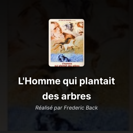
L'Homme qui plantait
des arbres
Réalisé par Frederic Back