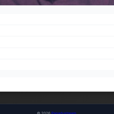
© 2026
Papadustream
.