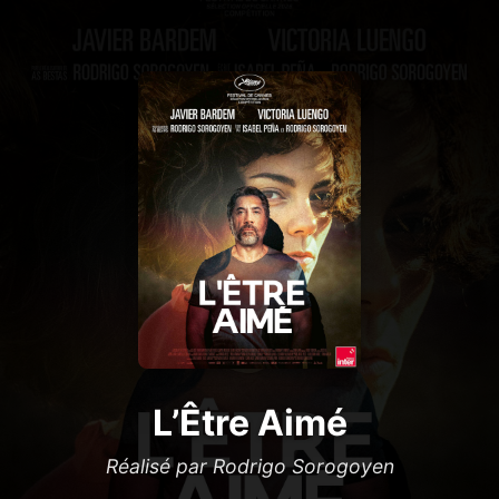
L’Être Aimé
Réalisé par Rodrigo Sorogoyen