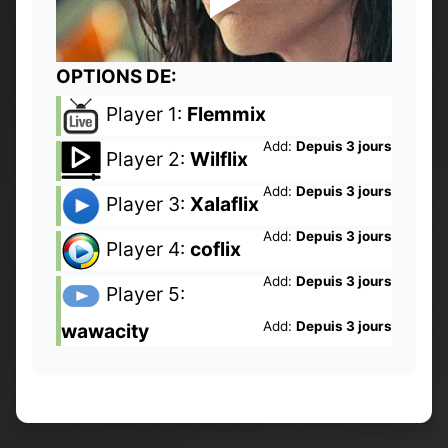
OPTIONS DE:
Player 1:
Flemmix
Add:
Depuis 3 jours
Player 2:
Wilflix
Add:
Depuis 3 jours
Player 3:
Xalaflix
Add:
Depuis 3 jours
Player 4:
coflix
Add:
Depuis 3 jours
Player 5:
Add:
Depuis 3 jours
wawacity