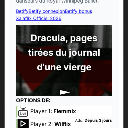
danseurs du Royal Winnipeg Ballet.
Betify
Betify connexion
Betify bonus
Xalaflix Officiel 2026
Dracula, pages
tirées du journal
d'une vierge
OPTIONS DE:
Player 1:
Flemmix
Add:
Depuis 3 jours
Player 2:
Wilflix