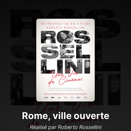
Rome, ville ouverte
Réalisé par Roberto Rossellini