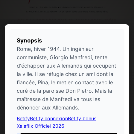
Synopsis
Rome, hiver 1944. Un ingénieur
communiste, Giorgio Manfredi, tente
d'échapper aux Allemands qui occupent
la ville. Il se réfugie chez un ami dont la
fiancée, Pina, le met en contact avec le
curé de la paroisse Don Pietro. Mais la
maîtresse de Manfredi va tous les
dénoncer aux Allemands.
Betify
Betify connexion
Betify bonus
Xalaflix Officiel 2026