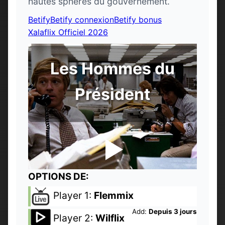
hautes sphères du gouvernement.
Betify
Betify connexion
Betify bonus
Xalaflix Officiel 2026
Les Hommes du
Président
OPTIONS DE:
Player 1:
Flemmix
Add:
Depuis 3 jours
Player 2:
Wilflix