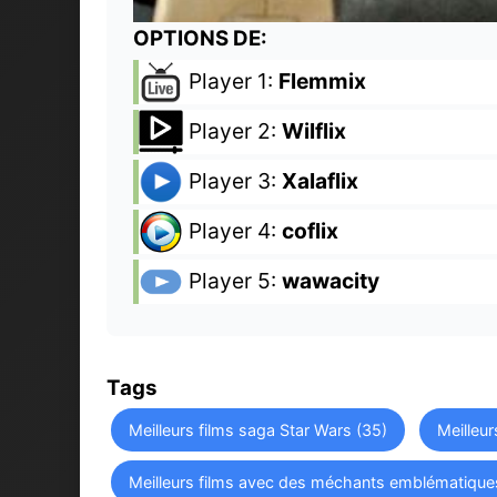
OPTIONS DE:
Player 1:
Flemmix
Player 2:
Wilflix
Player 3:
Xalaflix
Player 4:
coflix
Player 5:
wawacity
Tags
Meilleurs films saga Star Wars (35)
Meilleur
Meilleurs films avec des méchants emblématique