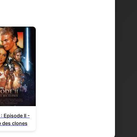
: Episode II -
e des clones