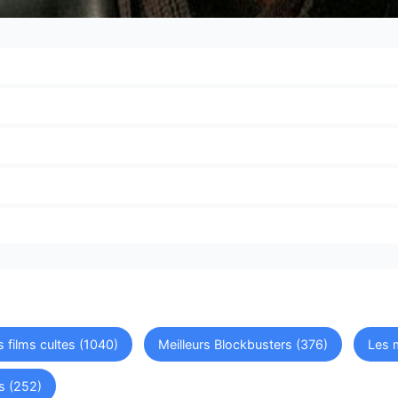
s films cultes (1040)
Meilleurs Blockbusters (376)
Les m
s (252)