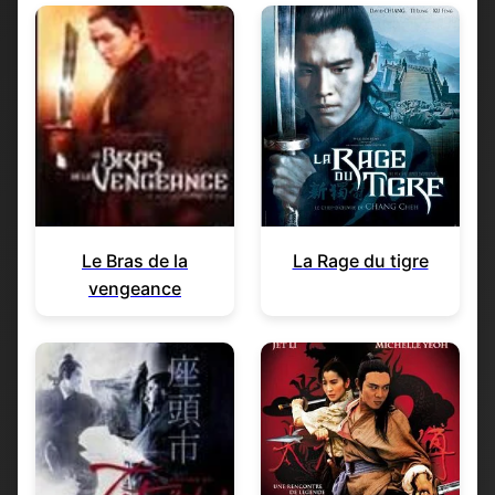
Le Bras de la
La Rage du tigre
vengeance