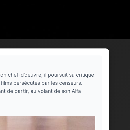
on chef-d’oeuvre, il poursuit sa critique
 films persécutés par les censeurs.
t de partir, au volant de son Alfa