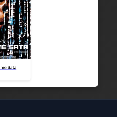
me Satã