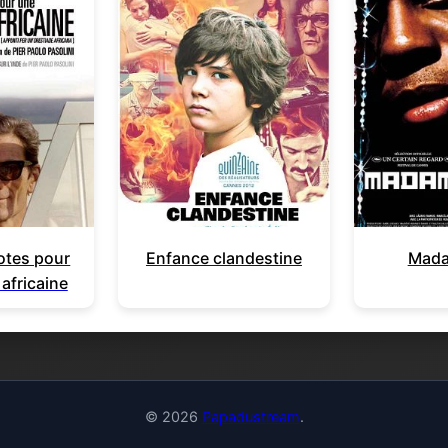
otes pour
Enfance clandestine
Mada
 africaine
© 2026
Papadustream
.