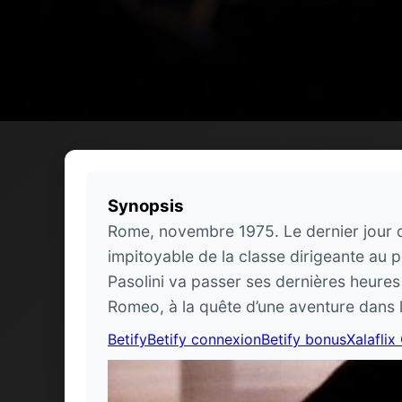
Synopsis
Rome, novembre 1975. Le dernier jour de 
impitoyable de la classe dirigeante au p
Pasolini va passer ses dernières heures
Romeo, à la quête d’une aventure dans la
Betify
Betify connexion
Betify bonus
Xalaflix