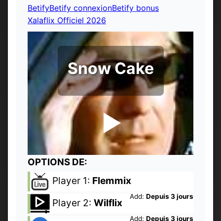
Betify
Betify connexion
Betify bonus
Xalaflix Officiel 2026
Snow Cake
OPTIONS DE:
Player 1:
Flemmix
Add:
Depuis 3 jours
Player 2:
Wilflix
Add:
Depuis 3 jours