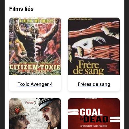
Films liés
Toxic Avenger 4
Frères de sang