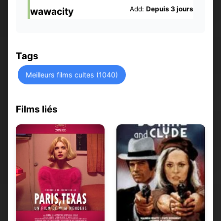
Add:
Depuis 3 jours
wawacity
Tags
Meilleurs films cultes (1040)
Films liés