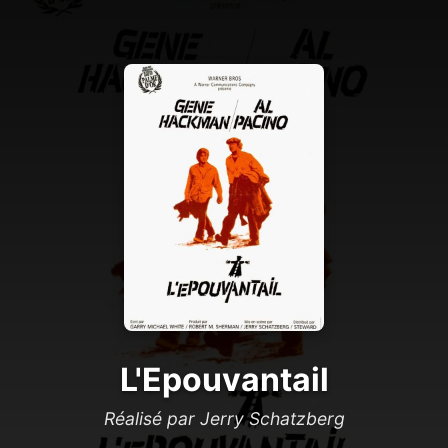
L'Epouvantail
Réalisé par Jerry Schatzberg